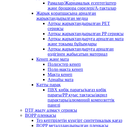
Рамалар/Жарнамалық есептегіштер
және брошюра сөрелері/А-тақталар
Жарық қорапшасына арналған
жарықтандырылған медиа
Артқы жарықтандырылған PET
сериясы
Артқы жарықтандырылған PP сериясы
Артқы жарықтандыруға арналған мата
және тоқыма бұйымдары
Артқы жарықтандыруға арналған
өздігінен жабысатын материал
Кенеп және мата
Полиэстер кенеп
Поли-мақта кенеп
Мақта кенеп
Арнайы мата
Қатты парақ
ПВХ көбік парағы/қағаз көбік
парағы/PP қуыс тақтасы/акрил
парақтары/алюминий композиттік
панелі
DTF жылу алмасу сериясы
BOPP пленкасы
Тез кептірілетін күңгірт синтетикалық қағаз
BOPP металлдандырылған пленкасы