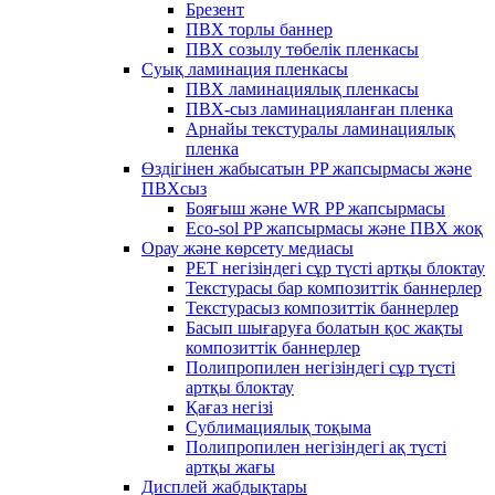
Брезент
ПВХ торлы баннер
ПВХ созылу төбелік пленкасы
Суық ламинация пленкасы
ПВХ ламинациялық пленкасы
ПВХ-сыз ламинацияланған пленка
Арнайы текстуралы ламинациялық
пленка
Өздігінен жабысатын PP жапсырмасы және
ПВХсыз
Бояғыш және WR PP жапсырмасы
Eco-sol PP жапсырмасы және ПВХ жоқ
Орау және көрсету медиасы
PET негізіндегі сұр түсті артқы блоктау
Текстурасы бар композиттік баннерлер
Текстурасыз композиттік баннерлер
Басып шығаруға болатын қос жақты
композиттік баннерлер
Полипропилен негізіндегі сұр түсті
артқы блоктау
Қағаз негізі
Сублимациялық тоқыма
Полипропилен негізіндегі ақ түсті
артқы жағы
Дисплей жабдықтары