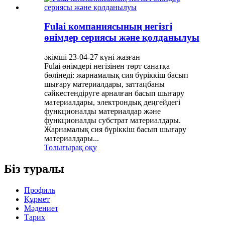
Fulai компаниясының негізгі
өнімдер сериясы және қолданылуы
әкімші 23-04-27 күні жазған
Fulai өнімдері негізінен төрт санатқа
бөлінеді: жарнамалық сия бүріккіш басып
шығару материалдары, заттаңбаны
сәйкестендіруге арналған басып шығару
материалдары, электрондық деңгейдегі
функционалды материалдар және
функционалды субстрат материалдары.
Жарнамалық сия бүріккіш басып шығару
материалдары...
Толығырақ оқу
Біз туралы
Профиль
Құрмет
Мәдениет
Тарих