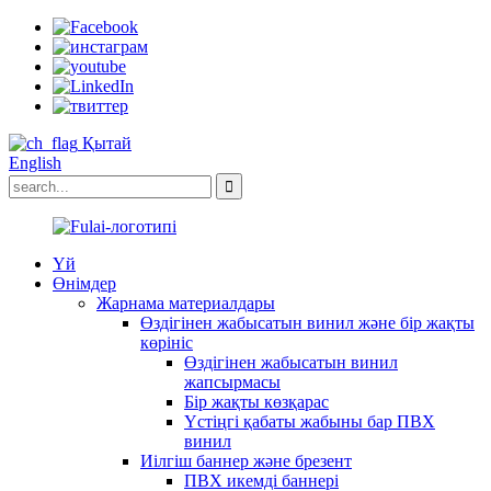
Қытай
English
Үй
Өнімдер
Жарнама материалдары
Өздігінен жабысатын винил және бір жақты
көрініс
Өздігінен жабысатын винил
жапсырмасы
Бір жақты көзқарас
Үстіңгі қабаты жабыны бар ПВХ
винил
Иілгіш баннер және брезент
ПВХ икемді баннері