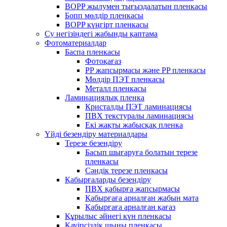
BOPP жылумен тығыздалатын пленкасы
Бопп мөлдір пленкасы
BOPP күңгірт пленкасы
Су негізіндегі жабынды қаптама
Фотоматериалдар
Баспа пленкасы
Фотоқағаз
PP жапсырмасы және PP пленкасы
Мөлдір ПЭТ пленкасы
Металл пленкасы
Ламинациялық пленка
Кристалды ПЭТ ламинациясы
ПВХ текстуралы ламинациясы
Екі жақты жабысқақ пленка
Үйді безендіру материалдары
Терезе безендіру
Басып шығаруға болатын терезе
пленкасы
Сәндік терезе пленкасы
Қабырғаларды безендіру
ПВХ қабырға жапсырмасы
Қабырғаға арналған жабын мата
Қабырғаға арналған қағаз
Құрылыс әйнегі күн пленкасы
Қауіпсіздік шыны пленкасы