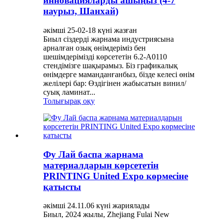
инновацияларды ашыңыз (4-7
наурыз, Шанхай)
әкімші 25-02-18 күні жазған
Биыл сіздерді жарнама индустриясына
арналған озық өнімдеріміз бен
шешімдерімізді көрсететін 6.2-A0110
стендімізге шақырамыз. Біз графикалық
өнімдерге маманданғанбыз, бізде келесі өнім
желілері бар: Өздігінен жабысатын винил/
суық ламинат...
Толығырақ оқу
Фу Лай баспа жарнама
материалдарын көрсететін
PRINTING United Expo көрмесіне
қатысты
әкімші 24.11.06 күні жариялады
Биыл, 2024 жылы, Zhejiang Fulai New