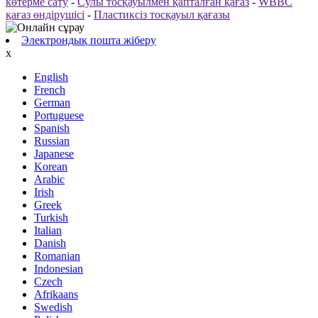
көтерме сату
-
Сулы тосқауылмен қапталған қағаз
-
WBBC
қағаз өндірушісі
-
Пластиксіз тосқауыл қағазы
Электрондық пошта жіберу
x
English
French
German
Portuguese
Spanish
Russian
Japanese
Korean
Arabic
Irish
Greek
Turkish
Italian
Danish
Romanian
Indonesian
Czech
Afrikaans
Swedish