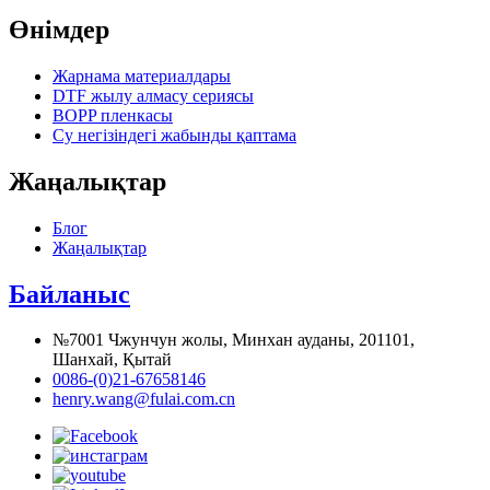
Өнімдер
Жарнама материалдары
DTF жылу алмасу сериясы
BOPP пленкасы
Су негізіндегі жабынды қаптама
Жаңалықтар
Блог
Жаңалықтар
Байланыс
№7001 Чжунчун жолы, Минхан ауданы, 201101,
Шанхай, Қытай
0086-(0)21-67658146
henry.wang@fulai.com.cn