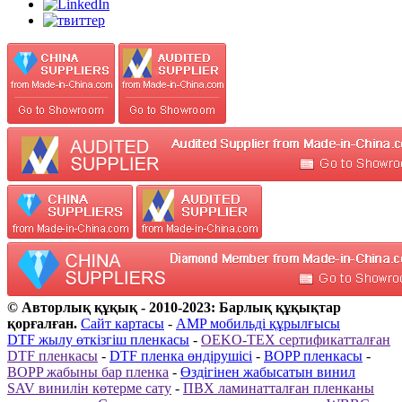
© Авторлық құқық - 2010-2023: Барлық құқықтар
қорғалған.
Сайт картасы
-
AMP мобильді құрылғысы
DTF жылу өткізгіш пленкасы
-
OEKO-TEX сертификатталған
DTF пленкасы
-
DTF пленка өндірушісі
-
BOPP пленкасы
-
BOPP жабыны бар пленка
-
Өздігінен жабысатын винил
SAV винилін көтерме сату
-
ПВХ ламинатталған пленканы