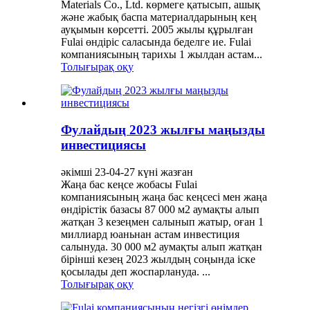
Materials Co., Ltd. көрмеге қатысып, ашық
және жабық баспа материалдарының кең
ауқымын көрсетті. 2005 жылы құрылған
Fulai өндіріс саласында беделге ие. Fulai
компаниясының тарихы 1 жылдан астам...
Толығырақ оқу
Фулайдың 2023 жылғы маңызды
инвестициясы
әкімші 23-04-27 күні жазған
Жаңа бас кеңсе жобасы Fulai
компаниясының жаңа бас кеңсесі мен жаңа
өндірістік базасы 87 000 м2 аумақты алып
жатқан 3 кезеңмен салынып жатыр, оған 1
миллиард юаньнан астам инвестиция
салынуда. 30 000 м2 аумақты алып жатқан
бірінші кезең 2023 жылдың соңында іске
қосылады деп жоспарлануда. ...
Толығырақ оқу