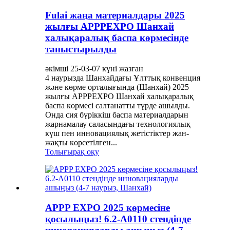
Fulai жаңа материалдары 2025
жылғы APPPEXPO Шанхай
халықаралық баспа көрмесінде
таныстырылды
әкімші 25-03-07 күні жазған
4 наурызда Шанхайдағы Ұлттық конвенция
және көрме орталығында (Шанхай) 2025
жылғы APPPEXPO Шанхай халықаралық
баспа көрмесі салтанатты түрде ашылды.
Онда сия бүріккіш баспа материалдарын
жарнамалау саласындағы технологиялық
күш пен инновациялық жетістіктер жан-
жақты көрсетілген...
Толығырақ оқу
APPP EXPO 2025 көрмесіне
қосылыңыз! 6.2-A0110 стендінде